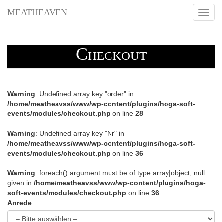
MEATHEAVEN
Toggl
navig
Checkout
Warning
: Undefined array key "order" in
/home/meatheavss/www/wp-content/plugins/hoga-soft-
events/modules/checkout.php
on line
28
Warning
: Undefined array key "Nr" in
/home/meatheavss/www/wp-content/plugins/hoga-soft-
events/modules/checkout.php
on line
36
Warning
: foreach() argument must be of type array|object, null
given in
/home/meatheavss/www/wp-content/plugins/hoga-
soft-events/modules/checkout.php
on line
36
Anrede