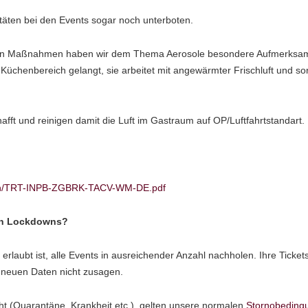
täten bei den Events sogar noch unterboten.
rten Maßnahmen haben wir dem Thema Aerosole besondere Aufmerksamk
 Küchenbereich gelangt, sie arbeitet mit angewärmter Frischluft und sor
afft und reinigen damit die Luft im Gastraum auf OP/Luftfahrtstandart.
ueren/TRT-INPB-ZGBRK-TACV-WM-DE.pdf
uen Lockdowns?
 erlaubt ist, alle Events in ausreichender Anzahl nachholen. Ihre Tick
e neuen Daten nicht zusagen.
eht (Quarantäne, Krankheit etc.), gelten unsere normalen
Stornobeding