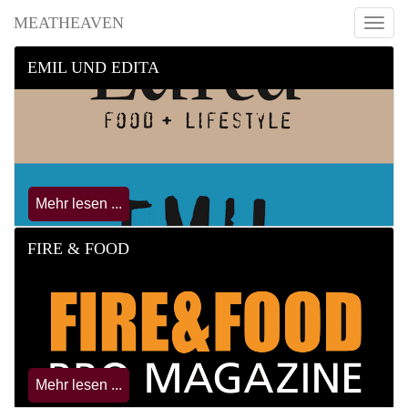
MEATHEAVEN
Toggl
navig
EMIL UND EDITA
Mehr lesen ...
FIRE & FOOD
Mehr lesen ...